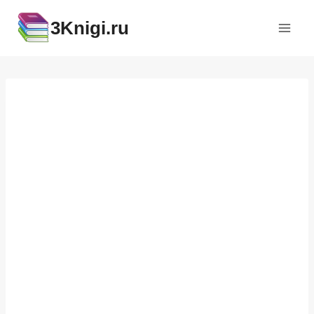
Перейти
3Knigi.ru
к
содержимому