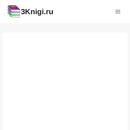
Перейти
3Knigi.ru
к
содержимому