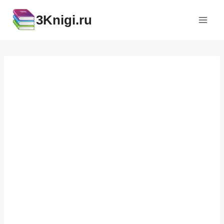
Перейти
3Knigi.ru
к
содержимому