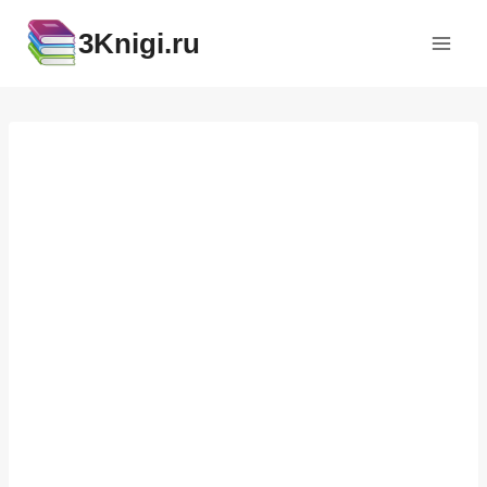
Перейти
3Knigi.ru
к
содержимому