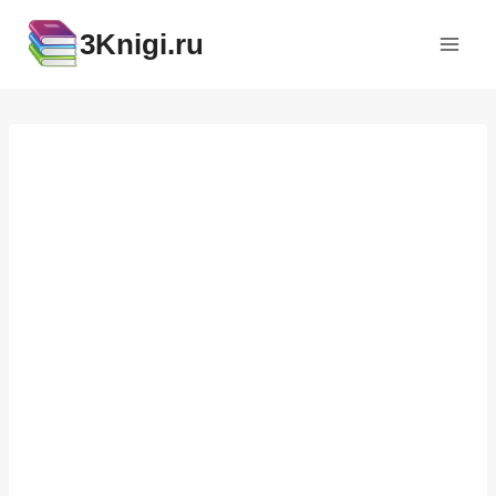
Перейти
3Knigi.ru
к
содержимому