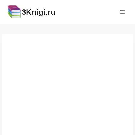
Перейти
3Knigi.ru
к
содержимому