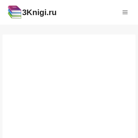
Перейти
3Knigi.ru
к
содержимому