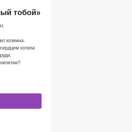
мый тобой»
т.
ел хозяина.
 сердцем хотела
руди.
роклятии?