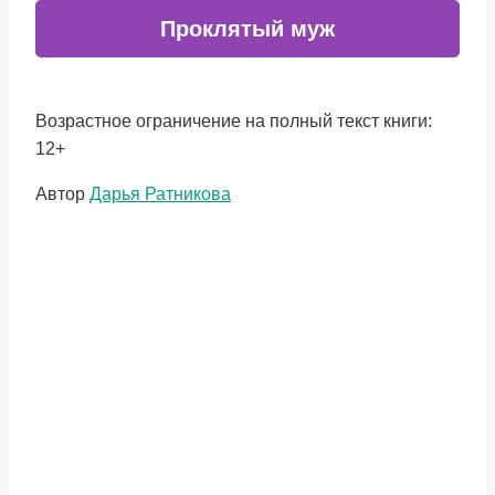
Проклятый муж
Возрастное ограничение на полный текст книги:
12+
Метки
Автор
Дарья Ратникова
записи: