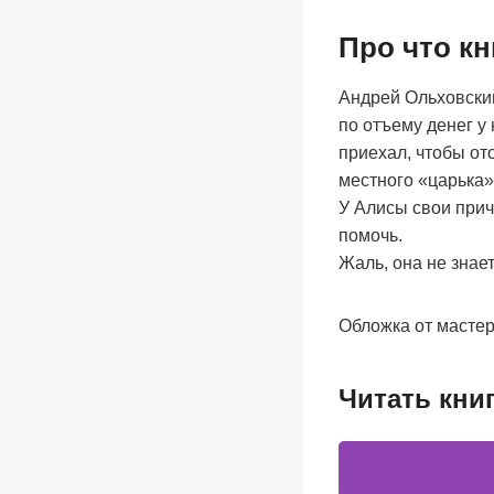
Про что кн
Андрей Ольховски
по отъему денег у
приехал, чтобы ото
местного «царька»
У Алисы свои прич
помочь.
Жаль, она не знает
Обложка от мастер
Читать кни