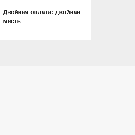
Двойная оплата: двойная
Измена
месть
чем с 