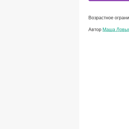
Возрастное ограни
Метки
Автор
Маша Ловы
записи: