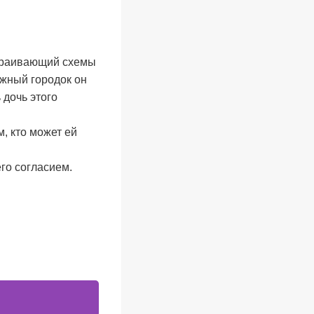
страивающий схемы
южный городок он
 дочь этого
, кто может ей
его согласием.