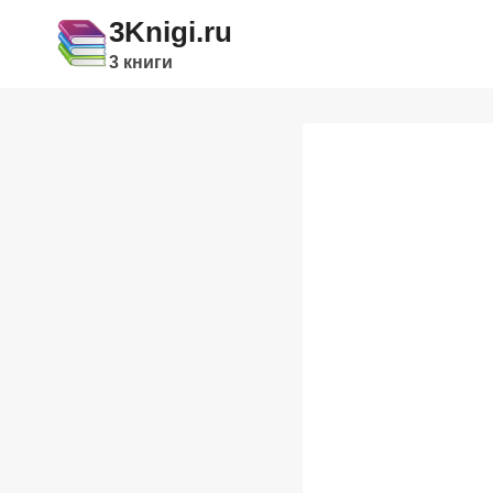
Перейти
3Knigi.ru
к
3 книги
содержимому