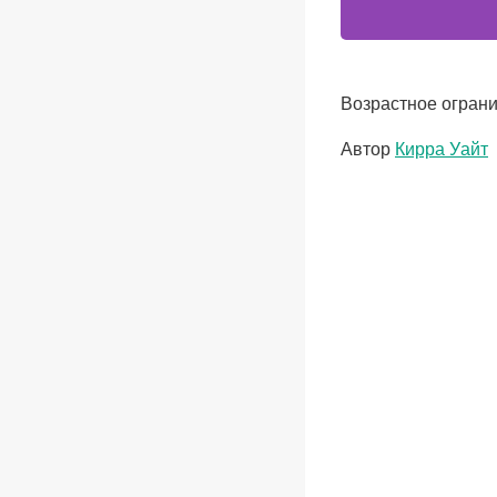
Возрастное ограни
Метки
Автор
Кирра Уайт
записи: