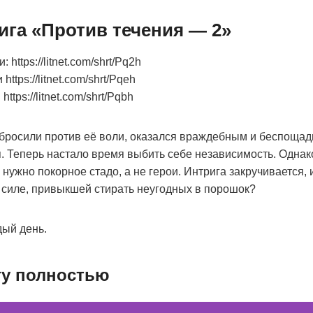
ига «Против течения — 2»
 https://litnet.com/shrt/Pq2h
https://litnet.com/shrt/Pqeh
https://litnet.com/shrt/Pqbh
абросили против её воли, оказался враждебным и беспоща
 Теперь настало время выбить себе независимость. Однако
нужно покорное стадо, а не герои. Интрига закручивается, 
 силе, привыкшей стирать неугодных в порошок?
ый день.
гу полностью