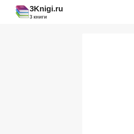
Перейти
3Knigi.ru
к
3 книги
содержимому