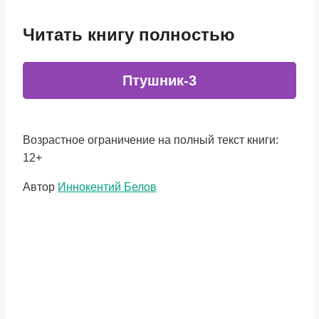
Читать книгу полностью
Птушник-3
Возрастное ограничение на полный текст книги:
12+
Метки
Автор
Иннокентий Белов
записи: