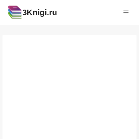
Перейти
3Knigi.ru
к
содержимому