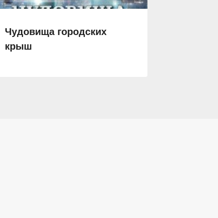
Чудовища городских
Наслед
крыш
лога