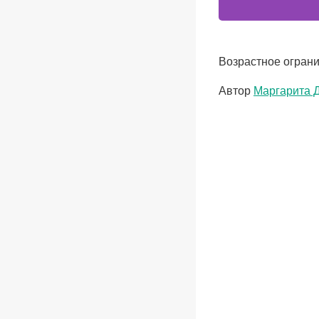
Возрастное ограни
Метки
Автор
Маргарита 
записи: