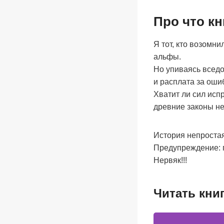
Про что кн
Я тот, кто возомн
альфы.
Но упиваясь вседо
и расплата за ошиб
Хватит ли сил испр
древние законы н
История непростая,
Предупреждение: г
Нервяк!!!
Читать кни