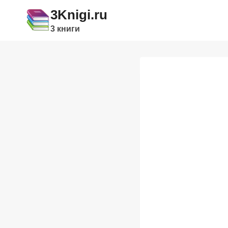
Перейти
3Knigi.ru
к
3 книги
содержимому