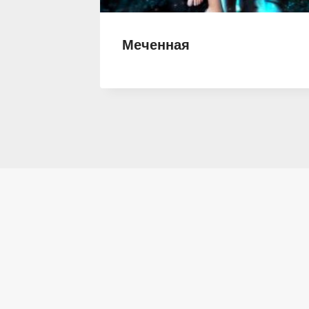
а-
Меченная