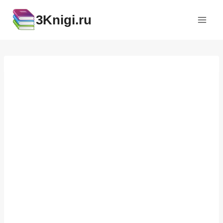
Перейти
3Knigi.ru
к
содержимому