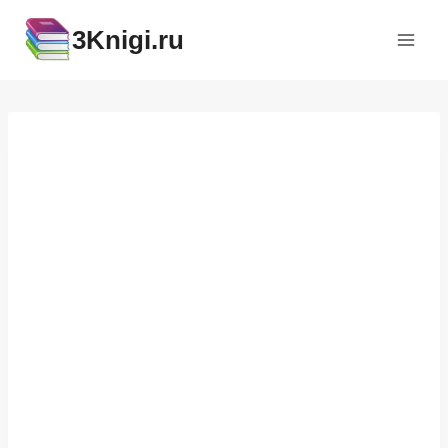
Перейти
3Knigi.ru
к
содержимому