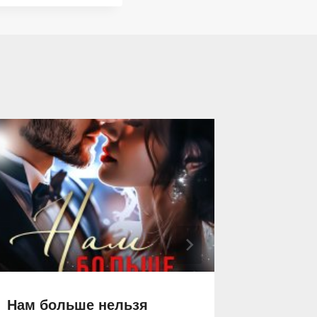
Нам больше нельзя
Брак п