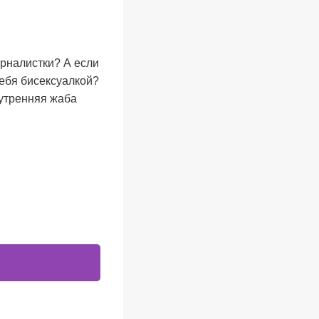
рналистки? А если
ебя бисексуалкой?
нутренняя жаба