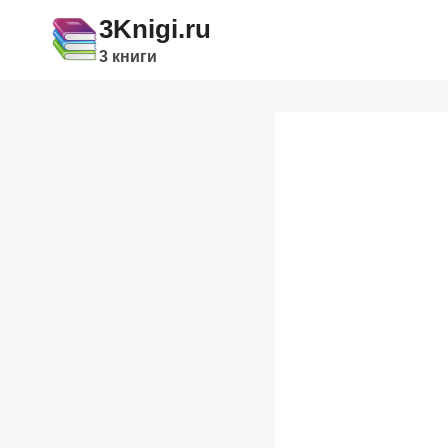
Перейти
3Knigi.ru
к
3 книги
содержимому