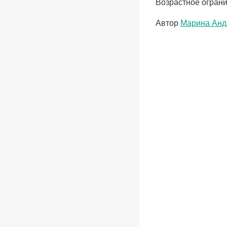
Возрастное ограни
Метки
Автор
Марина Анд
записи: