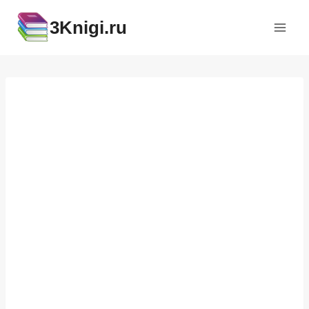
Перейти
3Knigi.ru
к
содержимому