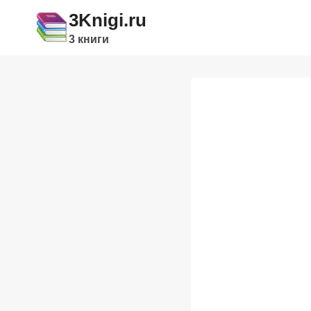
Перейти
3Knigi.ru
к
3 книги
содержимому