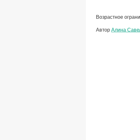
Возрастное ограни
Метки
Автор
Алина Саве
записи: