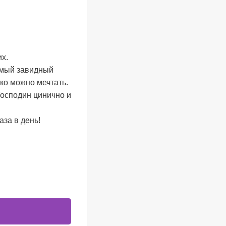
х.
амый завидный
ко можно мечтать.
Господин цинично и
за в день!