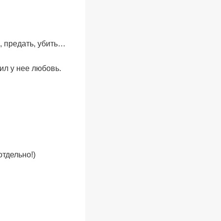
, предать, убить…
ил у нее любовь.
тдельно!)