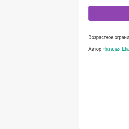
Возрастное ограни
Метки
Автор
Наталья Ша
записи: