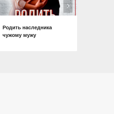
Родить наследника
Стрипт
чужому мужу
препод