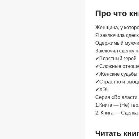
Про что к
Женщина, у которо
Я заключила сделк
Одержимый мужчина
Заключил сделку н
✔Властный герой
✔Сложные отнош
✔Женские судьбы
✔Страстно и эмоц
✔ХЭ!
Серия «Во власти 
1.Книга — (Не) тв
2. Книга — Сделка
Читать кни