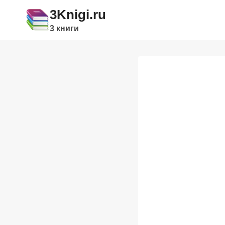
Перейти
3Knigi.ru
к
3 книги
содержимому