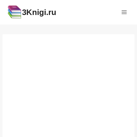
Перейти
3Knigi.ru
к
содержимому