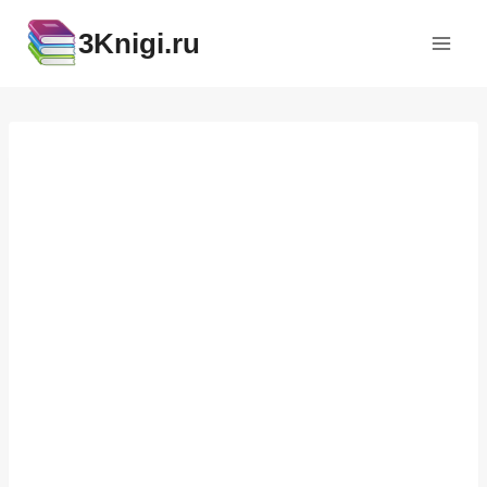
Перейти
3Knigi.ru
к
содержимому