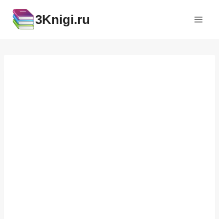
Перейти
3Knigi.ru
к
содержимому