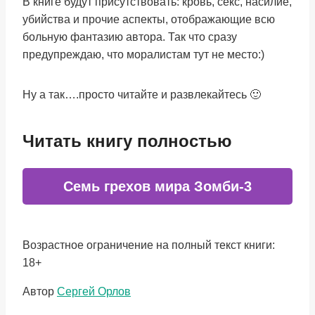
В книге будут присутствовать: кровь, секс, насилие,
убийства и прочие аспекты, отображающие всю
больную фантазию автора. Так что сразу
предупреждаю, что моралистам тут не место:)
Ну а так….просто читайте и развлекайтесь 🙂
Читать книгу полностью
Семь грехов мира Зомби-3
Возрастное ограничение на полный текст книги:
18+
Метки
Автор
Сергей Орлов
записи: