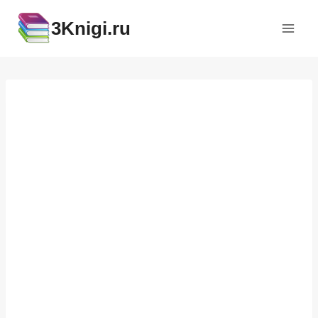
Перейти
3Knigi.ru
к
содержимому