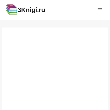
Перейти
3Knigi.ru
к
содержимому