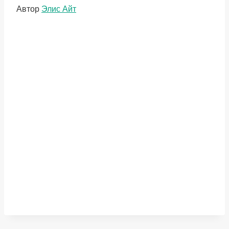
Метки
Автор
Элис Айт
записи: