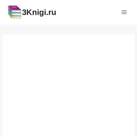
Перейти
3Knigi.ru
к
содержимому