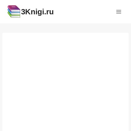
Перейти
3Knigi.ru
к
содержимому