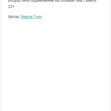
Возрастное ограничение на полный текст книги:
12+
Метки
Автор
Эмили Гунн
записи: