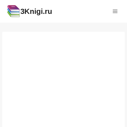
Перейти
3Knigi.ru
к
содержимому