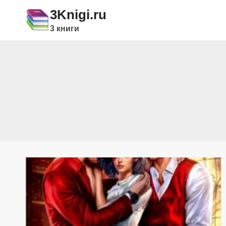
Перейти
3Knigi.ru
к
3 книги
содержимому