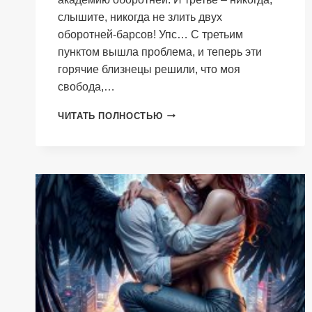
слышите, никогда не злить двух
оборотней-барсов! Упс… С третьим
пунктом вышла проблема, и теперь эти
горячие близнецы решили, что моя
свобода,…
МОИ
ЧИТАТЬ ПОЛНОСТЬЮ
ГОРЯЧИЕ
БАРСЫ.
НОВЕНЬКАЯ
В
АКАДЕМИИ
ОБОРОТНЕЙ