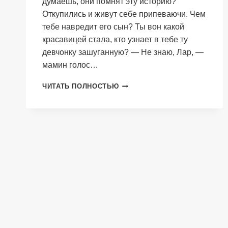
думаешь, они помнят эту историю?
Откупились и живут себе припеваючи. Чем
тебе навредит его сын? Ты вон какой
красавицей стала, кто узнает в тебе ту
девчонку зашуганную? — Не знаю, Лар, —
мамин голос…
ИГРЫ
ЧИТАТЬ ПОЛНОСТЬЮ
МАЖОРОВ.
«СОТЫЙ»
ЛИЦЕЙ