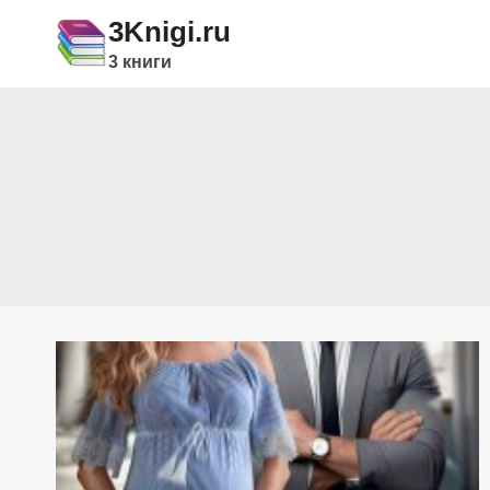
Перейти
3Knigi.ru
к
3 книги
содержимому