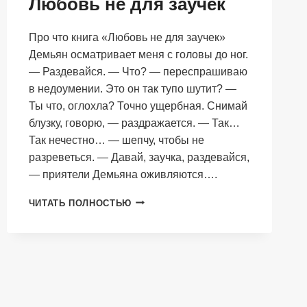
Любовь не для заучек
Про что книга «Любовь не для заучек»
Демьян осматривает меня с головы до ног.
— Раздевайся. — Что? — переспрашиваю
в недоумении. Это он так тупо шутит? —
Ты что, оглохла? Точно ущербная. Снимай
блузку, говорю, — раздражается. — Так…
Так нечестно… — шепчу, чтобы не
разреветься. — Давай, заучка, раздевайся,
— приятели Демьяна оживляются….
ЛЮБОВЬ
ЧИТАТЬ ПОЛНОСТЬЮ
НЕ
ДЛЯ
ЗАУЧЕК