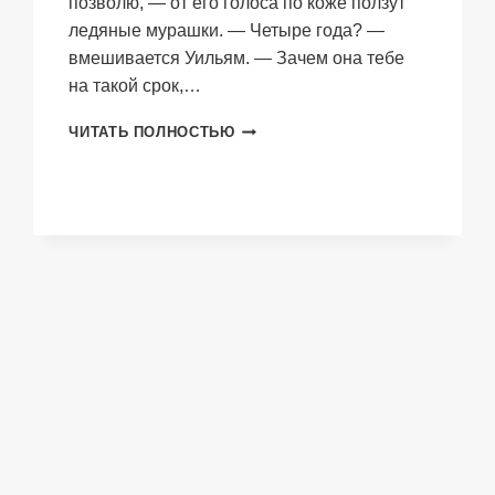
позволю, — от его голоса по коже ползут
ледяные мурашки. — Четыре года? —
вмешивается Уильям. — Зачем она тебе
на такой срок,…
ИГРЫ
ЧИТАТЬ ПОЛНОСТЬЮ
МАЖОРОВ.
ХОЧУ
ИГРАТЬ
В
ТЕБЯ