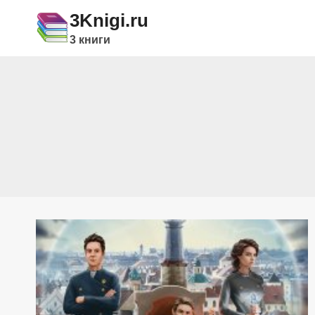
Перейти
3Knigi.ru
к
3 книги
содержимому