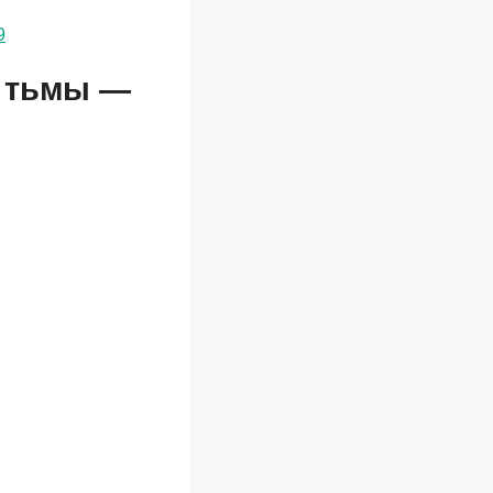
9
и тьмы —