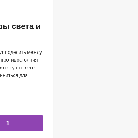
ры света и
ут поделить между
о противостояния
от ступят в его
диниться для
— 1