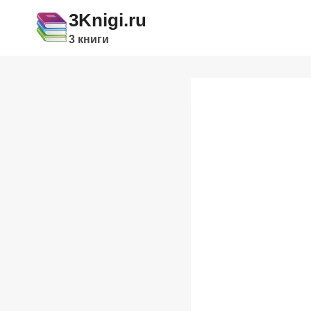
Перейти
3Knigi.ru
к
3 книги
содержимому