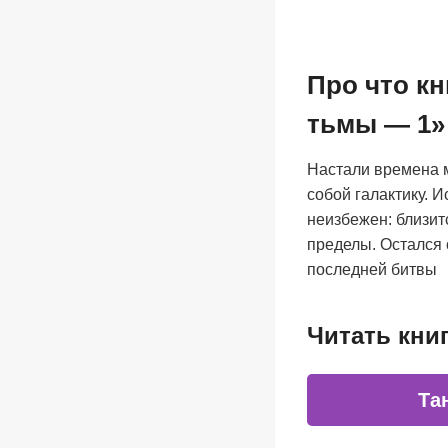
Про что кн
тьмы — 1»
Настали времена м
собой галактику. 
неизбежен: близит
пределы. Остался 
последней битвы
Читать кни
Та