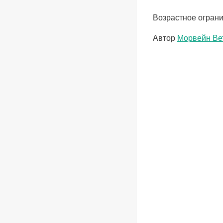
Возрастное ограни
Метки
Автор
Морвейн Ве
записи: