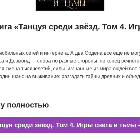
ига «Танцуя среди звёзд. Том 4. Иг
обильных сетей и интернета. А два Ордена всё ещё не мог
Иса и Дезмонд — снова по разные стороны, но конец вечног
ся смена тысячелетий, силы, изгнанные из мира людей вот-в
один шанс на выживание: разгадать тайны древних и объе
гу полностью
нцуя среди звёзд. Том 4. Игры света и тьмы 