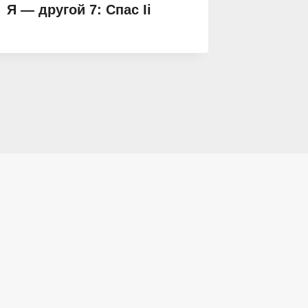
Я — другой 7: Спас Ii
Дерзок