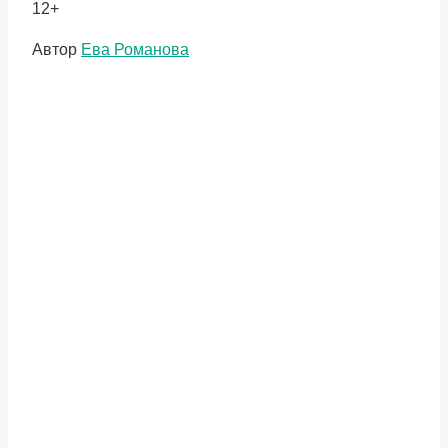
12+
Метки
Автор
Ева Романова
записи: