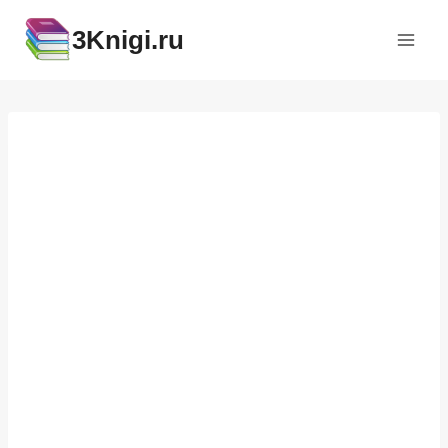
Перейти
3Knigi.ru
к
содержимому