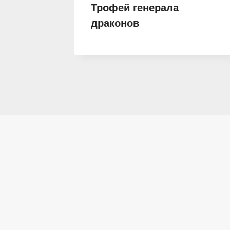
ом
Трофей генерала
драконов