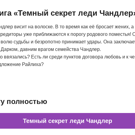
нига «Темный секрет леди Чандлер
длер висит на волоске. В то время как её бросает жених, а
кредиторы уже приближаются к порогу родового поместья! О
на волю судьбы и безропотно принимает удары. Она заключа
 Дарком, давним врагом семейства Чандлер.
то ввязались? Есть ли среди пунктов договора любовь и к ч
дложение Райлиха?
гу полностью
Темный секрет леди Чандлер