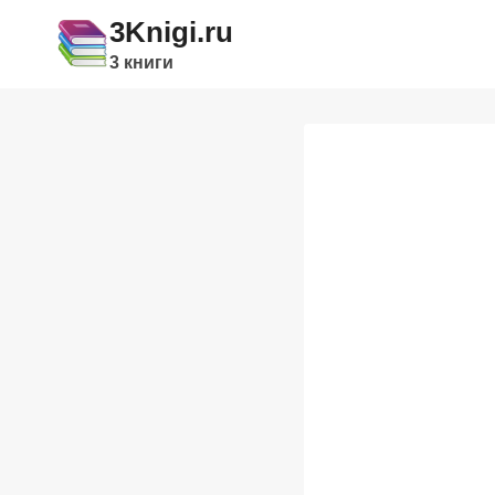
Перейти
3Knigi.ru
к
3 книги
содержимому