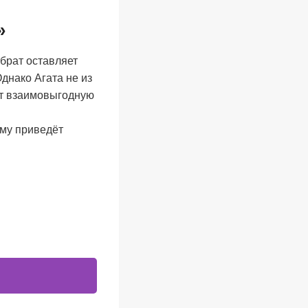
»
 брат оставляет
днако Агата не из
ет взаимовыгодную
ему приведёт