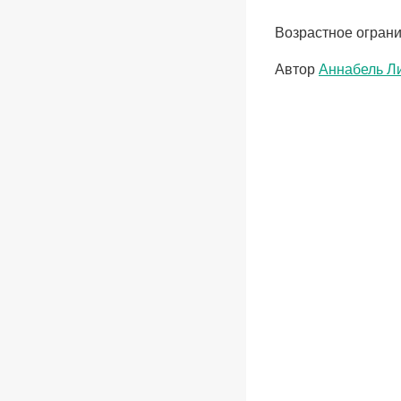
Возрастное ограни
Метки
Автор
Аннабель Л
записи: