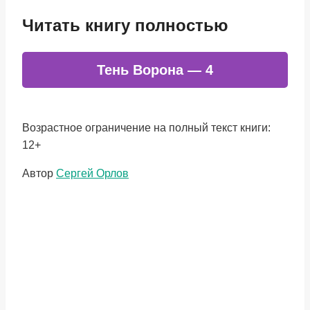
Читать книгу полностью
Тень Ворона — 4
Возрастное ограничение на полный текст книги:
12+
Метки
Автор
Сергей Орлов
записи: