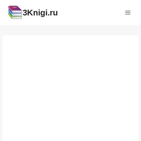
Перейти
3Knigi.ru
к
содержимому