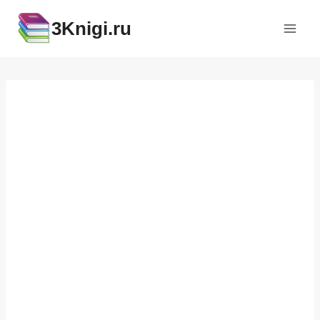
Перейти
3Knigi.ru
к
содержимому