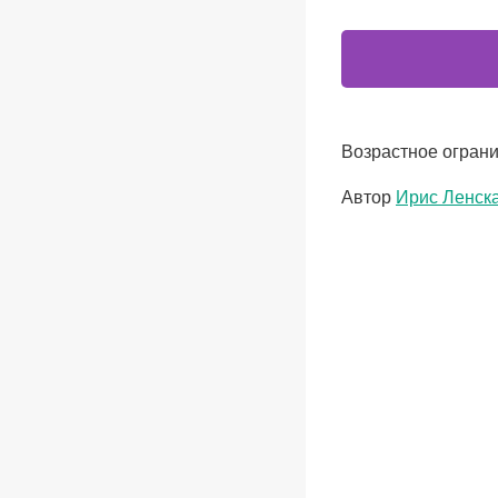
Возрастное ограни
Метки
Автор
Ирис Ленск
записи: