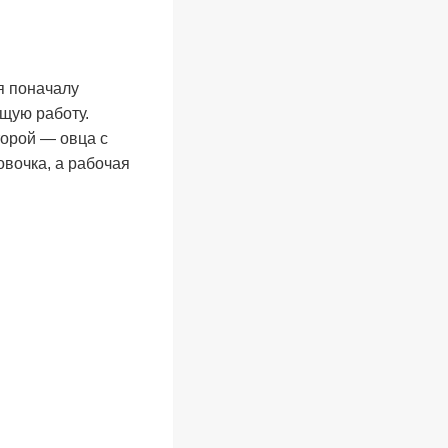
я поначалу
ющую работу.
торой — овца с
овочка, а рабочая