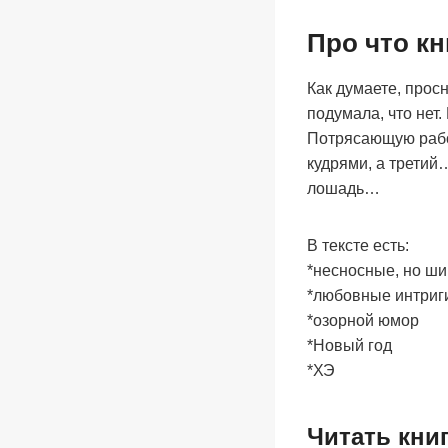
Про что к
Как думаете, прос
подумала, что нет
Потрясающую работ
кудрями, а третий
лошадь…
В тексте есть:
*несносные, но ш
*любовные интриг
*озорной юмор
*Новый год
*ХЭ
Читать кни