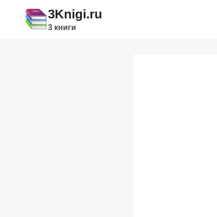
Перейти
3Knigi.ru
к
3 книги
содержимому