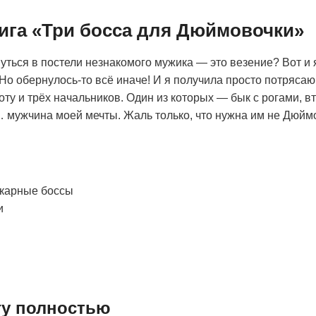
нига «Три босса для Дюймовочки»
нуться в постели незнакомого мужика — это везение? Вот и 
. Но обернулось-то всё иначе! И я получила просто потряса
у и трёх начальников. Один из которых — бык с рогами, в
… мужчина моей мечты. Жаль только, что нужна им не Дюйм
икарные боссы
и
гу полностью