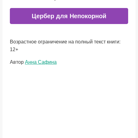
Цербер для Непокорной
Возрастное ограничение на полный текст книги:
12+
Метки
Автор
Анна Сафина
записи: