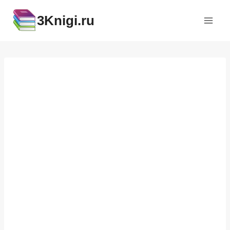
Перейти
3Knigi.ru
к
содержимому