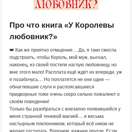
Про что книга «У Королевы
любовник?»
👑 Как же приятно отмщение… Да, я таки смогла
подстроить, чтобы Король, мой муж, выгнал,
наконец, из своей постели наглую любовницу, но
мне этого мало! Расплата ещё ждёт их впереди, уж
я позабочусь… Но поплатятся не они одни —
обнаглевшие слуги и распоясавшиеся
придворные тоже очень скоро сильно пожалеют о
своём поведении!
Только бы разобраться с внезапно появившейся у
меня странной теневой магией… и весьма
настырным поклонником, который всё никак не
желает отступать. Впрочем, важнее другое. Если