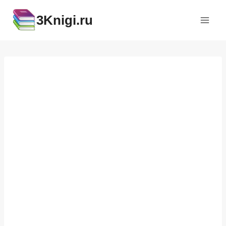
Перейти
3Knigi.ru
к
содержимому