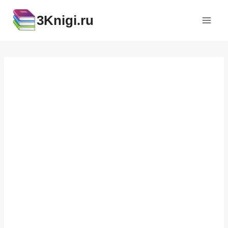
Перейти
3Knigi.ru
к
содержимому