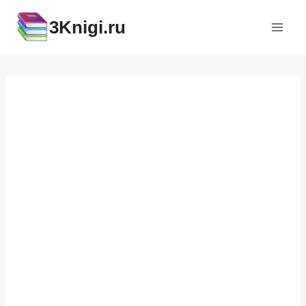
Перейти
3Knigi.ru
к
содержимому