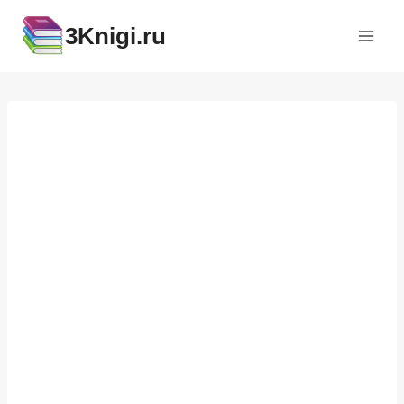
Перейти
3Knigi.ru
к
содержимому