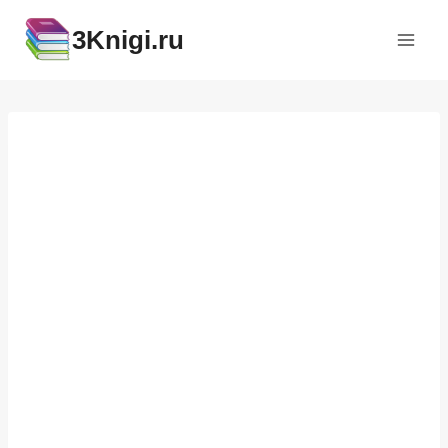
Перейти
3Knigi.ru
к
содержимому