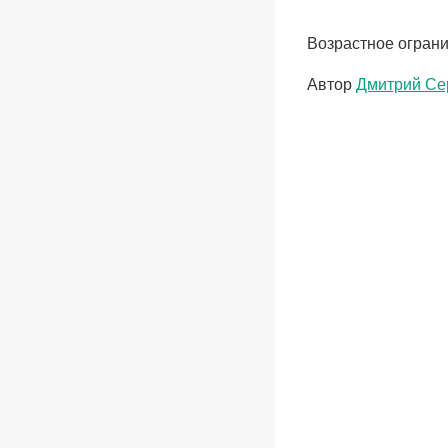
Возрастное ограни
Метки
Автор
Дмитрий Се
записи: