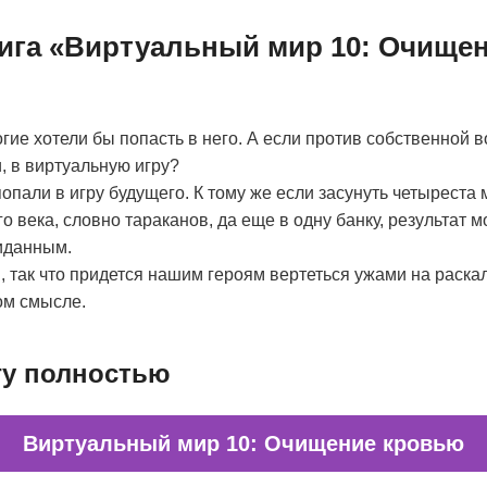
нига «Виртуальный мир 10: Очище
гие хотели бы попасть в него. А если против собственной 
, в виртуальную игру?
попали в игру будущего. К тому же если засунуть четырест
о века, словно тараканов, да еще в одну банку, результат м
иданным.
я, так что придется нашим героям вертеться ужами на раска
ом смысле.
гу полностью
Виртуальный мир 10: Очищение кровью