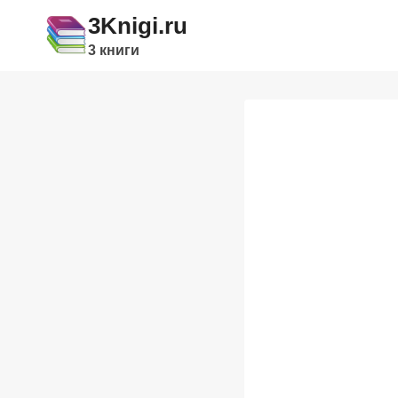
Перейти
3Knigi.ru
к
3 книги
содержимому