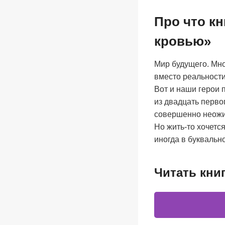
Про что к
кровью»
Мир будущего. Мно
вместо реальности
Вот и наши герои 
из двадцать первог
совершенно неож
Но жить-то хочетс
иногда в буквальн
Читать кни