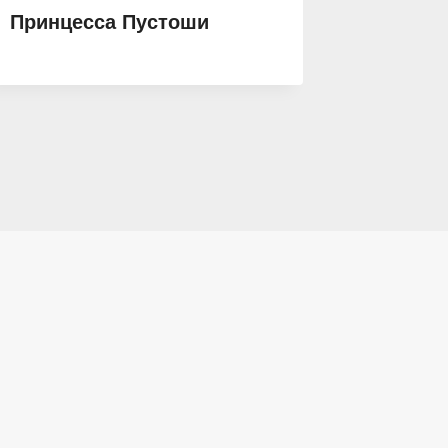
Принцесса Пустоши
Настав
Академ
Тайная