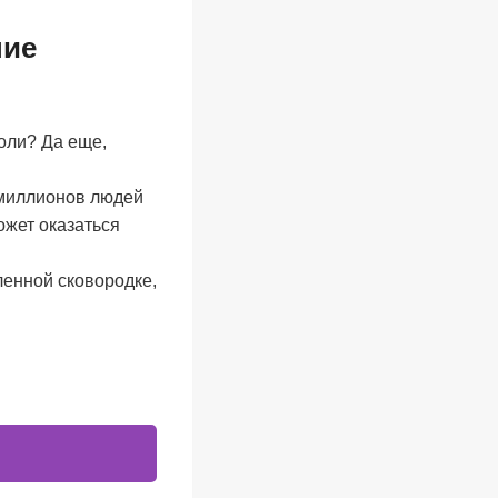
ние
воли? Да еще,
а миллионов людей
ожет оказаться
ленной сковородке,