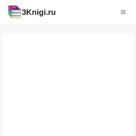
Перейти
3Knigi.ru
к
содержимому