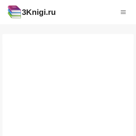
Перейти
3Knigi.ru
к
содержимому