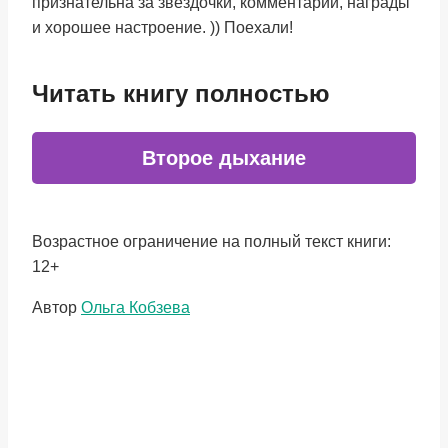
признательна за звездочки, комментарии, награды
и хорошее настроение. )) Поехали!
Читать книгу полностью
Второе дыхание
Возрастное ограничение на полный текст книги:
12+
Метки
Автор
Ольга Кобзева
записи: