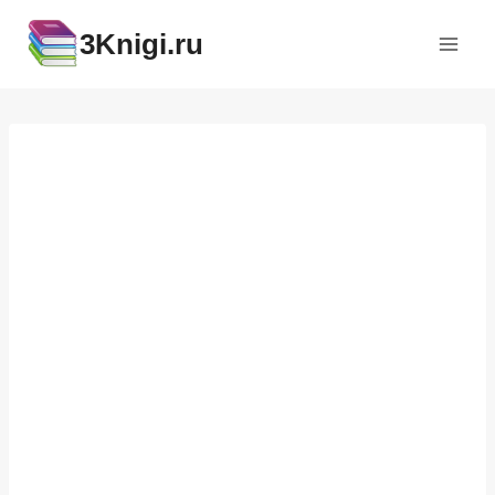
Перейти
3Knigi.ru
к
содержимому