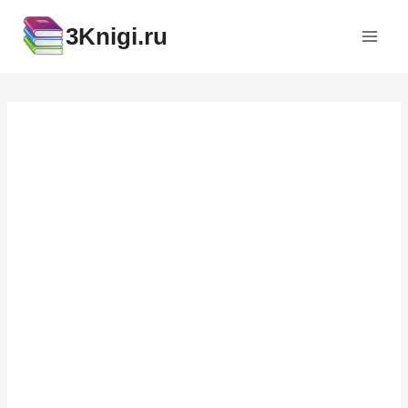
Перейти
3Knigi.ru
к
содержимому