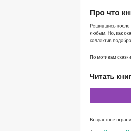
Про что к
Решившись после р
любым. Но, как ока
коллектив подобр
По мотивам сказки
Читать кни
Возрастное ограни