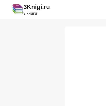
Перейти
3Knigi.ru
к
3 книги
содержимому