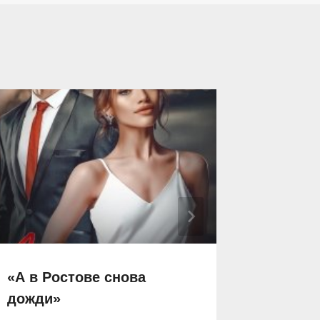
«А в Ростове снова
Ты мой
дожди»
вопрек