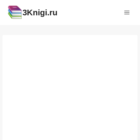
Перейти
3Knigi.ru
к
содержимому