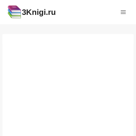
Перейти
3Knigi.ru
к
содержимому